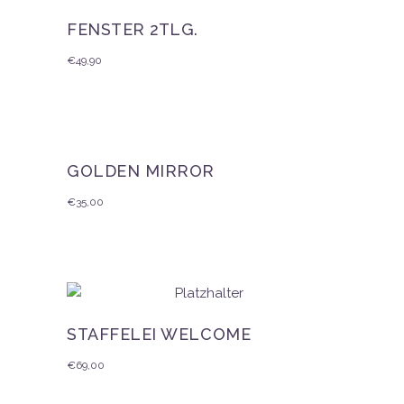
FENSTER 2TLG.
€
49,90
GOLDEN MIRROR
€
35,00
STAFFELEI WELCOME
€
69,00