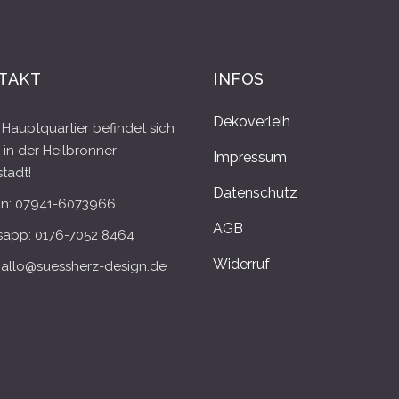
TAKT
INFOS
Dekoverleih
Hauptquartier befindet sich
 in der Heilbronner
Impressum
tadt!
Datenschutz
on: 07941-6073966
AGB
app: 0176-7052 8464
Widerruf
 hallo@suessherz-design.de