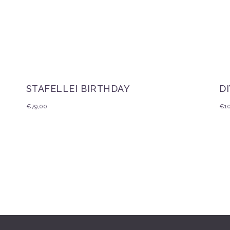
STAFELLEI BIRTHDAY
D
€
79,00
€
1