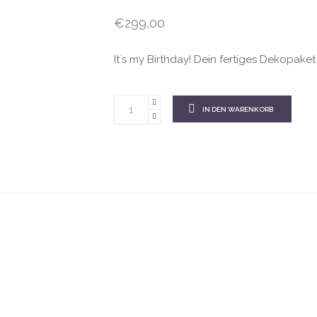
€
299,00
It´s my Birthday! Dein fertiges Dekopake
IN DEN WARENKORB