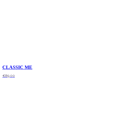
CLASSIC ME
€
89,00