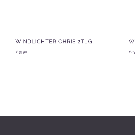
WINDLICHTER CHRIS 2TLG.
W
€
39,90
€
4