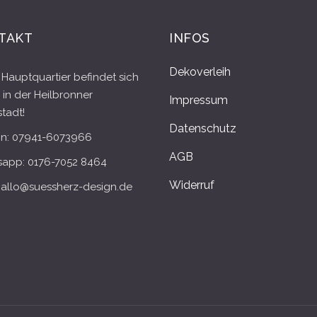
TAKT
INFOS
Dekoverleih
Hauptquartier befindet sich
 in der Heilbronner
Impressum
tadt!
Datenschutz
on: 07941-6073966
AGB
app: 0176-7052 8464
Widerruf
 hallo@suessherz-design.de